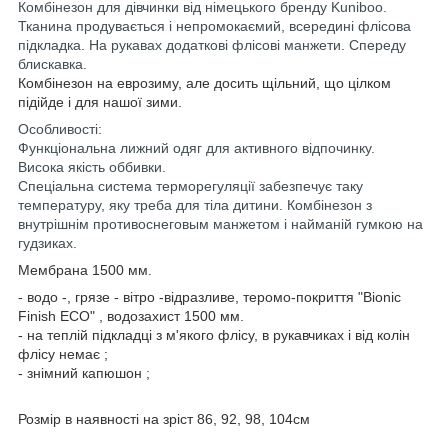
Комбінезон для дівчинки від німецького бренду Kuniboo.
Тканина продувається і непромокаємий, всередині флісова
підкладка. На рукавах додаткові флісові манжети. Спереду
блискавка.
Комбінезон на еврозиму, але досить щільний, що цілком
підійде і для нашої зими.
Особливості:
Функціональна лижний одяг для активного відпочинку.
Висока якість оббивки.
Спеціальна система терморегуляції забезпечує таку
температуру, яку треба для тіла дитини. Комбінезон з
внутрішнім противоснеговым манжетом і найманій гумкою на
гудзиках.
Мембрана 1500 мм.
- водо -, грязе - вітро -відразливе, теромо-покриття "Bionic
Finish ECO" , водозахист 1500 мм.
- на теплій підкладці з м'якого флісу, в рукавчиках і від колін
флісу немає ;
- знімний капюшон ;
Розмір в наявності на зріст 86, 92, 98, 104см