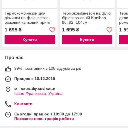
Термокомбінезон для
Термокомбінезон на флісі
Терм
дівчинки на флісі світло-
бірюзово-синій Kuniboo
дівч
рожевий квітковий принт
86, 92, 104см
роже
Lupilu 80, 92, 98см
104
1 695
1 695
1 5
₴
₴
Купити
Купити
Про нас
99% позитивних з 108 відгуків за рік
Працює з 10.12.2015
м. Івано-Франківськ
Івано-Франківськ, Україна
Контакти
Сьогодні працює з 10:00 до 17:00
Показати весь графік роботи