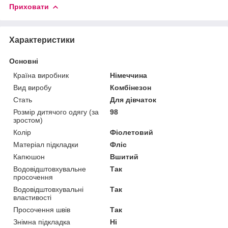
Приховати
Характеристики
Основні
Країна виробник
Німеччина
Вид виробу
Комбінезон
Стать
Для дівчаток
Розмір дитячого одягу (за
98
зростом)
Колір
Фіолетовий
Матеріал підкладки
Фліс
Капюшон
Вшитий
Водовідштовхувальне
Так
просочення
Водовідштовхувальні
Так
властивості
Просочення швів
Так
Знімна підкладка
Ні