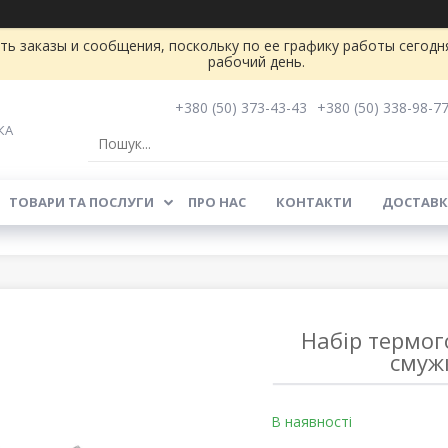
ь заказы и сообщения, поскольку по ее графику работы сегодн
рабочий день.
+380 (50) 373-43-43
+380 (50) 338-98-7
КА
ТОВАРИ ТА ПОСЛУГИ
ПРО НАС
КОНТАКТИ
ДОСТАВК
Набір термог
смуж
В наявності