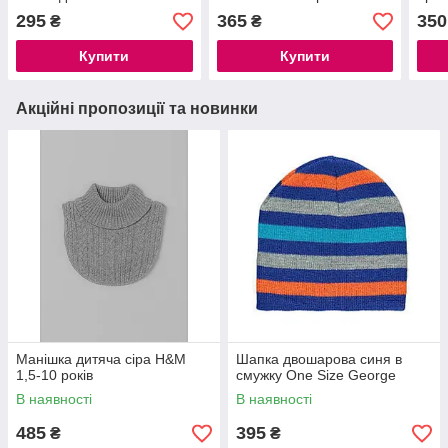
р.1,5-4 роки
р.1,5
295
365
350
₴
₴
Купити
Купити
Акційні пропозиції та новинки
Манішка дитяча сіра H&M
Шапка двошарова синя в
1,5-10 років
смужку One Size George
В наявності
В наявності
485
395
₴
₴