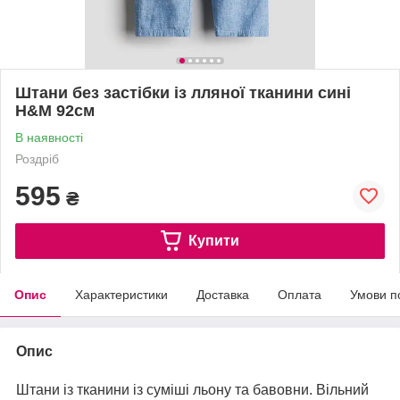
Штани без застібки із лляної тканини сині
H&M 92см
В наявності
Роздріб
595
₴
Купити
Опис
Характеристики
Доставка
Оплата
Умови п
Опис
Штани із тканини із суміші льону та бавовни. Вільний