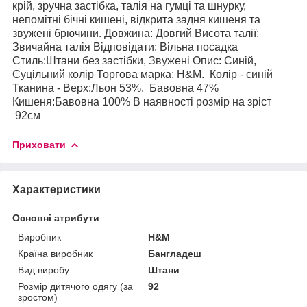
крій, зручна застібка, талія на гумці та шнурку,
непомітні бічні кишені, відкрита задня кишеня та
звужені брючини. Довжина: Довгий Висота талії:
Звичайна талія Відповідати: Вільна посадка
Стиль:Штани без застібки, Звужені Опис: Синій,
Суцільний колір Торгова марка: Н&М. Колір - синій
Тканина - Верх:Льон 53%, Бавовна 47%
Кишеня:Бавовна 100% В наявності розмір на зріст
92см
Приховати
Характеристики
Основні атрибути
Виробник
H&M
Країна виробник
Бангладеш
Вид виробу
Штани
Розмір дитячого одягу (за
92
зростом)