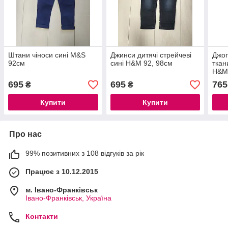
Штани чіноси сині M&S
Джинси дитячі cтрейчеві
Джог
92см
сині H&M 92, 98см
ткан
H&M 
695
695
765
₴
₴
Купити
Купити
Про нас
99% позитивних з 108 відгуків за рік
Працює з 10.12.2015
м. Івано-Франківськ
Івано-Франківськ, Україна
Контакти