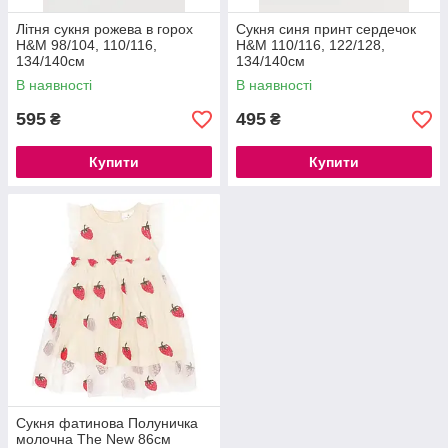
Літня сукня рожева в горох
Сукня синя принт сердечок
H&M 98/104, 110/116,
H&M 110/116, 122/128,
134/140см
134/140см
В наявності
В наявності
595
495
₴
₴
Купити
Купити
Сукня фатинова Полуничка
молочна The New 86см