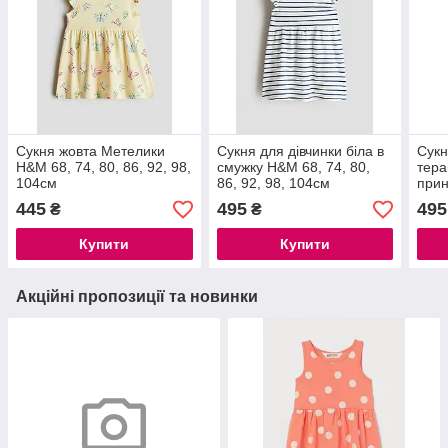
Сукня жовта Метелики
Сукня для дівчинки біла в
Сукн
H&M 68, 74, 80, 86, 92, 98,
смужку H&M 68, 74, 80,
тера
104см
86, 92, 98, 104см
прин
92с
445
495
495
₴
₴
Купити
Купити
Акційні пропозиції та новинки