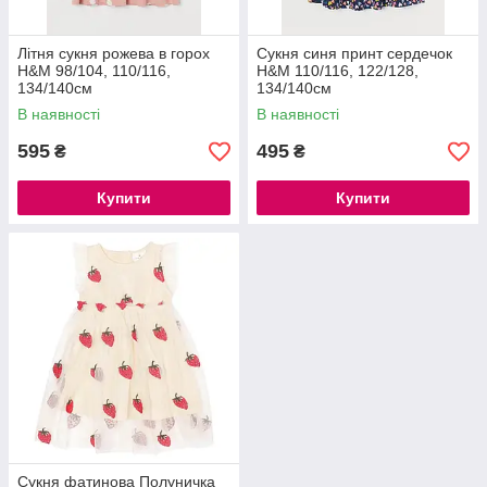
Літня сукня рожева в горох
Сукня синя принт сердечок
H&M 98/104, 110/116,
H&M 110/116, 122/128,
134/140см
134/140см
В наявності
В наявності
595
495
₴
₴
Купити
Купити
Сукня фатинова Полуничка