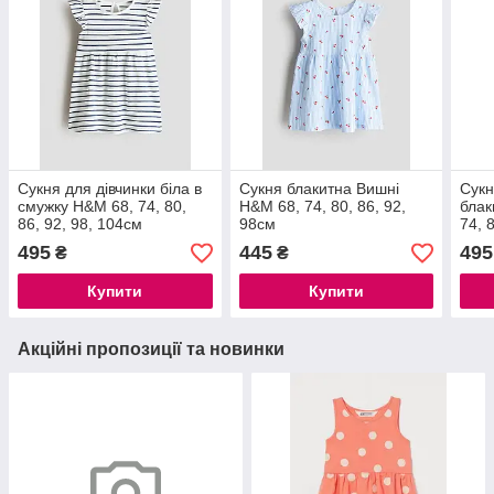
Сукня для дівчинки біла в
Сукня блакитна Вишні
Сукн
смужку H&M 68, 74, 80,
H&M 68, 74, 80, 86, 92,
блак
86, 92, 98, 104см
98см
74, 
495
445
495
₴
₴
Купити
Купити
Акційні пропозиції та новинки