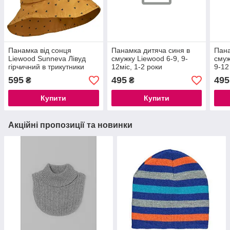
Панамка від сонця
Панамка дитяча синя в
Пана
Liewood Sunneva Лівуд
смужку Liewood 6-9, 9-
смуж
гірчичний в трикутники
12міс, 1-2 роки
9-12
Liewood 9-12 міс, 1-2 роки
595
495
495
₴
₴
Купити
Купити
Акційні пропозиції та новинки