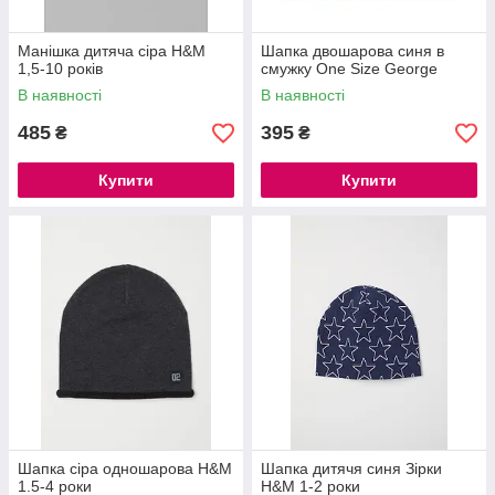
Манішка дитяча сіра H&M
Шапка двошарова синя в
1,5-10 років
смужку One Size George
В наявності
В наявності
485
395
₴
₴
Купити
Купити
Шапка сіра одношарова H&M
Шапка дитячя синя Зірки
1.5-4 роки
H&M 1-2 роки