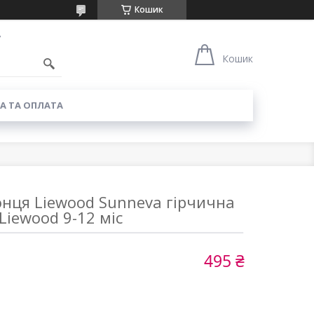
Кошик
7
Кошик
А ТА ОПЛАТА
онця Liewood Sunneva гірчична
Liewood 9-12 міс
495 ₴