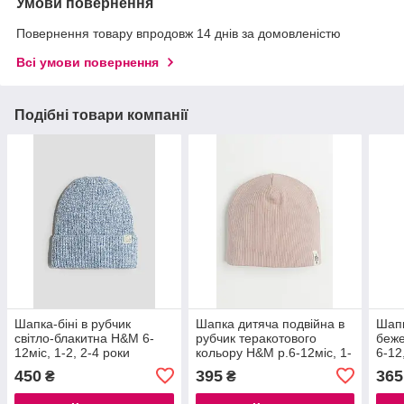
Умови повернення
Повернення товару впродовж 14 днів за домовленістю
Всі умови повернення
Подібні товари компанії
Шапка-біні в рубчик
Шапка дитяча подвійна в
Шапк
світло-блакитна H&M 6-
рубчик теракотового
беже
12міс, 1-2, 2-4 роки
кольору H&M р.6-12міс, 1-
6-12
2 роки
450
395
365
₴
₴