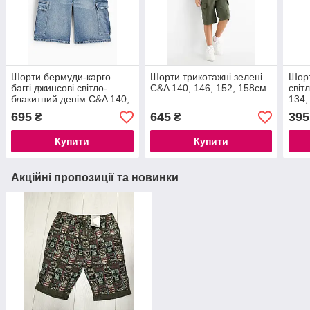
Шорти бермуди-карго
Шорти трикотажні зелені
Шорт
баггі джинсові світло-
C&A 140, 146, 152, 158см
світ
блакитний денім C&A 140,
134,
164, 170см
695
645
395
₴
₴
Купити
Купити
Акційні пропозиції та новинки