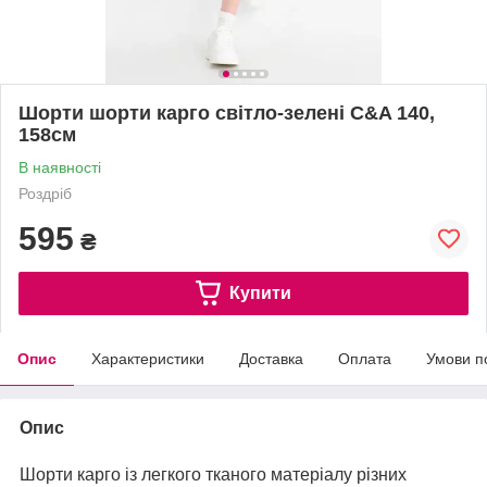
Шорти шорти карго світло-зелені C&A 140,
158см
В наявності
Роздріб
595
₴
Купити
Опис
Характеристики
Доставка
Оплата
Умови п
Опис
Шорти карго із легкого тканого матеріалу різних