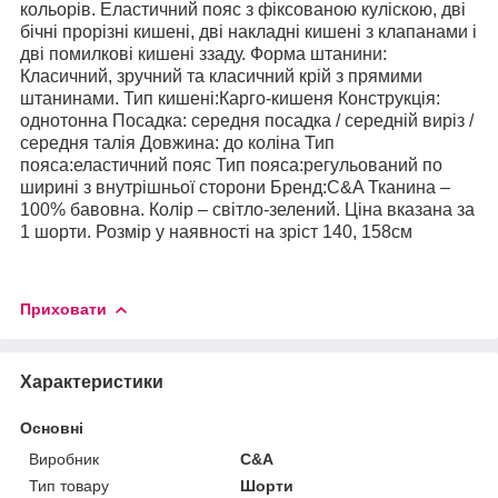
кольорів. Еластичний пояс з фіксованою куліскою, дві
бічні прорізні кишені, дві накладні кишені з клапанами і
дві помилкові кишені ззаду. Форма штанини:
Класичний, зручний та класичний крій з прямими
штанинами. Тип кишені:Карго-кишеня Конструкція:
однотонна Посадка: середня посадка / середній виріз /
середня талія
Довжина: до коліна Тип
пояса:еластичний пояс Тип пояса:регульований по
ширині з внутрішньої сторони Бренд:C&A Тканина –
100% бавовна. Колір – світло-зелений. Ціна вказана за
1 шорти. Розмір у наявності на зріст 140, 158см
Приховати
Характеристики
Основні
Виробник
C&A
Тип товару
Шорти