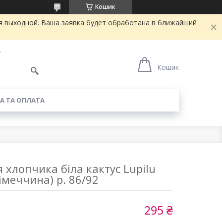
Кошик
я выходной. Ваша заявка будет обработана в ближайший
7
Кошик
А ТА ОПЛАТА
 хлопчика біла кактус Lupilu
імеччина) р. 86/92
295 ₴