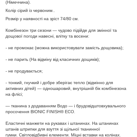
(Німеччина).
Колір сірий із червоним..
Розмір у наявності на зріст 74/80 см.
Комбінезон три сезони — чудово підійде для змінної та
дощової погоди навесні, влітку та восени:
- не промокає (можна використовувати замість дощовика);
- не парить (На відміну від класичних дощиків);
- не продувається;
- тонкий, гнучкий і добре зберігає тепло (відмінно для
активних дітей) — одношаровий, внутрішній бік комбінезона
на флісі;
— тканина з додаванням Водо — і брудовідштовхувального
просочення BIONIC FINISH® ECO.
Еластичні манжети на рукавах і штанинах. На штанинах
штанів штрипки для взуття зі щільної тканинної
гумки. Світловідбивні елементи. Міцні вставки на колінах.