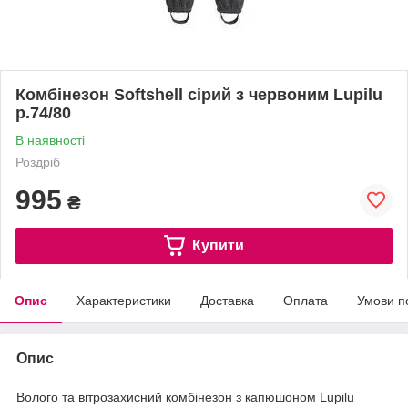
Комбінезон Softshell сірий з червоним Lupilu
р.74/80
В наявності
Роздріб
995
₴
Купити
Опис
Характеристики
Доставка
Оплата
Умови п
Опис
Волого та вітрозахисний комбінезон з капюшоном Lupilu