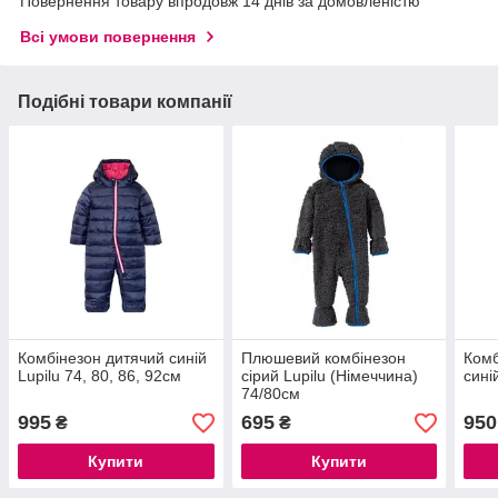
Повернення товару впродовж 14 днів за домовленістю
Всі умови повернення
Подібні товари компанії
Комбінезон дитячий синій
Плюшевий комбінезон
Ком
Lupilu 74, 80, 86, 92см
сірий Lupilu (Німеччина)
сині
74/80см
995
695
950
₴
₴
Купити
Купити