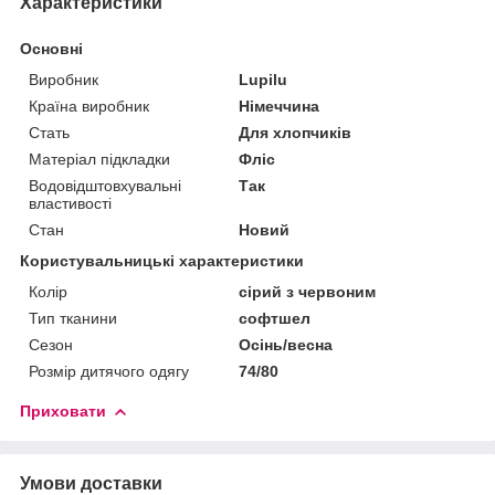
Характеристики
Основні
Виробник
Lupilu
Країна виробник
Німеччина
Стать
Для хлопчиків
Матеріал підкладки
Фліс
Водовідштовхувальні
Так
властивості
Стан
Новий
Користувальницькі характеристики
Колір
сірий з червоним
Тип тканини
софтшел
Сезон
Осінь/весна
Розмір дитячого одягу
74/80
Приховати
Умови доставки