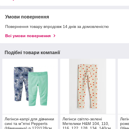
Умови повернення
Повернення товару впродовж 14 днів за домовленістю
Всі умови повернення
Подібні товари компанії
Легінси-капрі для дівчинки
Легінси світло-зелені
Легі
сині та м"ятні Pepperts
Метелики H&M 104, 110,
роже
(Німеччина) р.122/128см
116, 122, 128, 134, 140см
(Нім