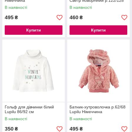
Німеччина
Светр новорічний р.122/128
В наявності
В наявності
495
460
₴
₴
Купити
Купити
Гольф для дівчинки білий
Батник-хутроволочка р.62/68
Lupilu 86/92 см
Lupilu Німеччина
В наявності
В наявності
350
495
₴
₴