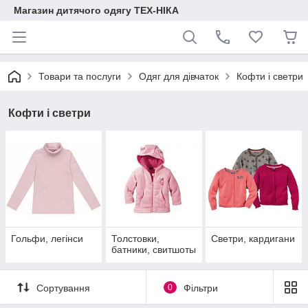
Магазин дитячого одягу ТЕХ-НІКА
Товари та послуги
Одяг для дівчаток
Кофти і светри
Кофти і светри
Гольфи, легінси
Толстовки,
Светри, кардигани
батники, свитшоты
Сортування
0
Фільтри