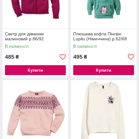
Светр для дівчинки
Плюшева кофта Пінгвін
малиновий р.86/92
Lupilu (Німеччина) р.62/68
В наявності
В наявності
485
495
₴
₴
Купити
Купити