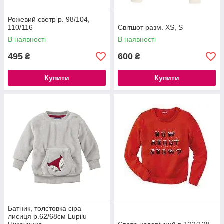
Рожевий светр р. 98/104,
110/116
Світшот разм. XS, S
В наявності
В наявності
495
600
₴
₴
Купити
Купити
Батник, толстовка сіра
лисиця р.62/68см Lupilu