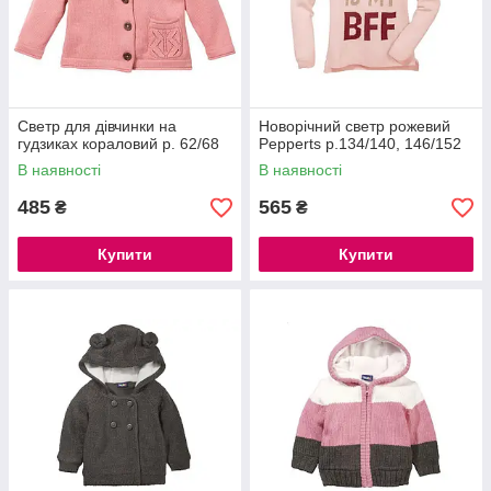
Светр для дівчинки на
Новорічний светр рожевий
гудзиках кораловий р. 62/68
Pepperts р.134/140, 146/152
В наявності
В наявності
485
565
₴
₴
Купити
Купити