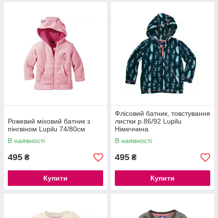
Флісовий батник, товстування
Рожевий міховий батник з
листки р.86/92 Lupilu
пінгвіном Lupilu 74/80см
Німеччина
В наявності
В наявності
495
495
₴
₴
Купити
Купити