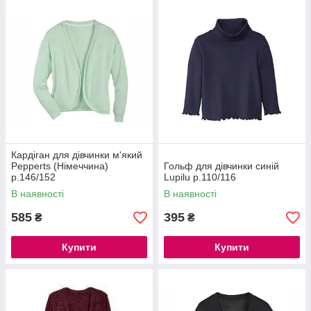
Кардіган для дівчинки м'який
Pepperts (Німеччина)
Гольф для дівчинки синій
р.146/152
Lupilu р.110/116
В наявності
В наявності
585
395
₴
₴
Купити
Купити