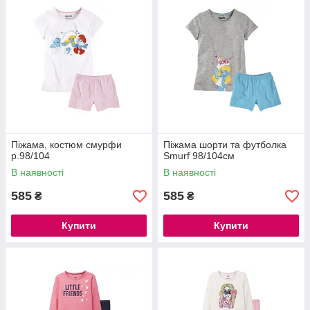
Піжама, костюм смурфи
Піжама шорти та футболка
р.98/104
Smurf 98/104см
В наявності
В наявності
585
585
₴
₴
Купити
Купити