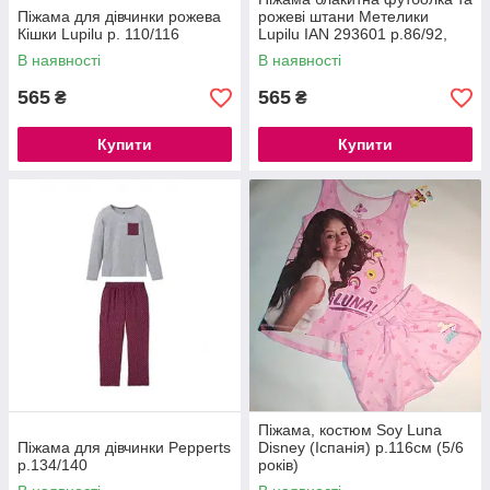
Піжама для дівчинки рожева
рожеві штани Метелики
Кішки Lupilu р. 110/116
Lupilu IAN 293601 р.86/92,
110/116 см
В наявності
В наявності
565
565
₴
₴
Купити
Купити
Піжама, костюм Soy Luna
Піжама для дівчинки Pepperts
Disney (Іспанія) р.116cм (5/6
р.134/140
років)