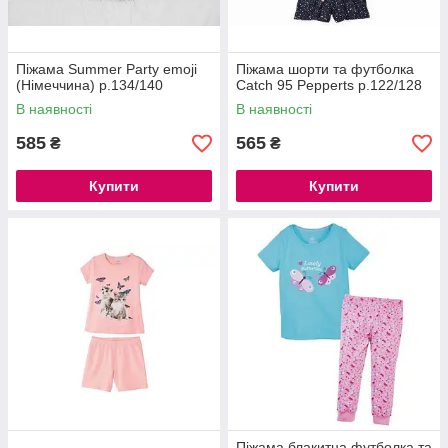
Піжама Summer Party emoji
Піжама шорти та футболка
(Німеччина) р.134/140
Catch 95 Pepperts р.122/128
В наявності
В наявності
585
565
₴
₴
Купити
Купити
Піжама блакитна футболка та