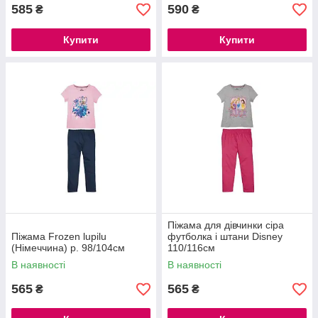
585
590
₴
₴
Купити
Купити
Піжама для дівчинки сіра
Піжама Frozen lupilu
футболка і штани Disney
(Німеччина) р. 98/104см
110/116см
В наявності
В наявності
565
565
₴
₴