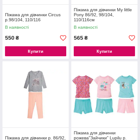
Піжама для дівчинки My little
Піжама для дівчинки Circus
Pony 86/92, 98/104,
р.98/104, 110/116
110/116см
В наявності
В наявності
550
565
₴
₴
Купити
Купити
Піжама для дівчинки
Піжама для дівчинки р. 86/92,
рожева"Зайчики" Lupilu р.