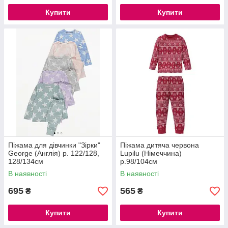
Купити
Купити
Піжама для дівчинки "Зірки"
Піжама дитяча червона
George (Англія) р. 122/128,
Lupilu (Німеччина)
128/134см
р.98/104см
В наявності
В наявності
695
565
₴
₴
Купити
Купити