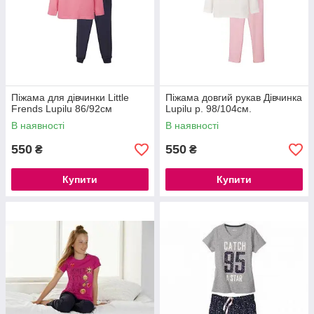
Піжама для дівчинки Little
Піжама довгий рукав Дівчинка
Frends Lupilu 86/92см
Lupilu р. 98/104см.
В наявності
В наявності
550
550
₴
₴
Купити
Купити