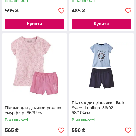
В наявності
В наявності
595
485
₴
₴
Купити
Купити
Піжама для дівчинки Life is
Піжама для дівчинки рожева
Sweet Lupilu р. 86/92,
смурфи р. 86/92см
98/104см
В наявності
В наявності
565
550
₴
₴